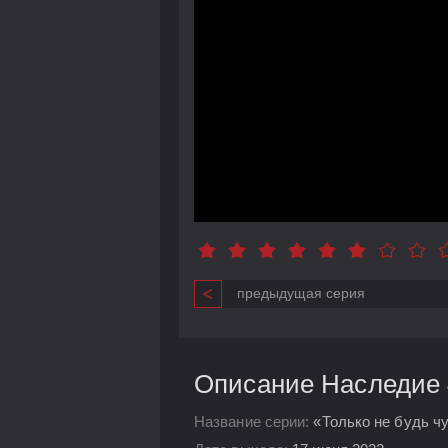
предыдущая серия
Описание Наследие 4
Название серии:
«Только не будь чу