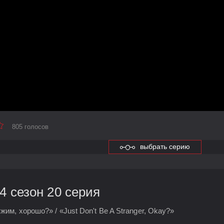
805 голосов
выбрать серию
 сезон 20 серия
жим, хорошо?» / «Just Don't Be A Stranger, Okay?»