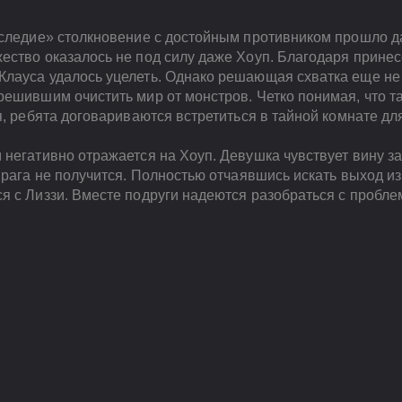
следие» столкновение с достойным противником прошло дал
ество оказалось не под силу даже Хоуп. Благодаря прине
лауса удалось уцелеть. Однако решающая схватка еще не
ешившим очистить мир от монстров. Четко понимая, что та
я, ребята договариваются встретиться в тайной комнате дл
негативно отражается на Хоуп. Девушка чувствует вину за
врага не получится. Полностью отчаявшись искать выход и
я с Лиззи. Вместе подруги надеются разобраться с пробле